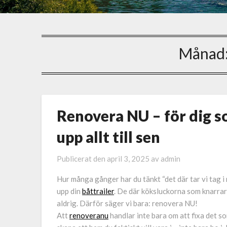
Månad
Renovera NU – för dig so
upp allt till sen
Publicerat den
april 3, 2025
av
admin
Hur många gånger har du tänkt “det där tar vi tag i
upp din
båttrailer
. De där köksluckorna som knarrar
aldrig. Därför säger vi bara: renovera NU!
Att
renoveranu
handlar inte bara om att fixa det s