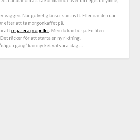
 i. Det handlar om att ta kommandot över ditt eget utrymme,
er väggen. När golvet glänser som nytt. Eller när den där
ar efter att ta morgonkaffet på.
om att
reparera propeller
. Men du kan börja. En liten
Det räcker för att starta en ny riktning.
 “någon gång” kan mycket väl vara idag.…