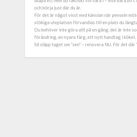
skapa ett hem du faktiskt vill vara i – inte bara bo
och börja just där du är.
För det är något visst med känslan när penseln möt
stökiga uteplatsen förvandlas till en plats du längt
Du behöver inte göra allt på en gång, det är inte s
förändring, en nyans färg, ett nytt handtag i köket. 
Så släpp taget om ”sen” – renovera NU. För det där