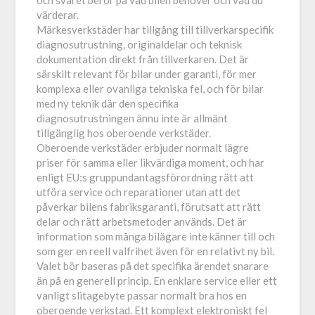
och svaret beror på vad bilen behöver och vad du
värderar.
Märkesverkstäder har tillgång till tillverkarspecifik
diagnosutrustning, originaldelar och teknisk
dokumentation direkt från tillverkaren. Det är
särskilt relevant för bilar under garanti, för mer
komplexa eller ovanliga tekniska fel, och för bilar
med ny teknik där den specifika
diagnosutrustningen ännu inte är allmänt
tillgänglig hos oberoende verkstäder.
Oberoende verkstäder erbjuder normalt lägre
priser för samma eller likvärdiga moment, och har
enligt EU:s gruppundantagsförordning rätt att
utföra service och reparationer utan att det
påverkar bilens fabriksgaranti, förutsatt att rätt
delar och rätt arbetsmetoder används. Det är
information som många bilägare inte känner till och
som ger en reell valfrihet även för en relativt ny bil.
Valet bör baseras på det specifika ärendet snarare
än på en generell princip. En enklare service eller ett
vanligt slitagebyte passar normalt bra hos en
oberoende verkstad. Ett komplext elektroniskt fel