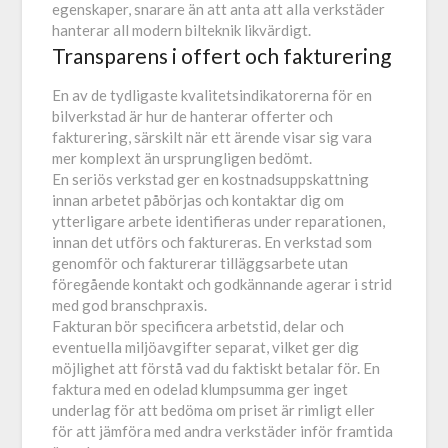
egenskaper, snarare än att anta att alla verkstäder
hanterar all modern bilteknik likvärdigt.
Transparens i offert och fakturering
En av de tydligaste kvalitetsindikatorerna för en
bilverkstad är hur de hanterar offerter och
fakturering, särskilt när ett ärende visar sig vara
mer komplext än ursprungligen bedömt.
En seriös verkstad ger en kostnadsuppskattning
innan arbetet påbörjas och kontaktar dig om
ytterligare arbete identifieras under reparationen,
innan det utförs och faktureras. En verkstad som
genomför och fakturerar tilläggsarbete utan
föregående kontakt och godkännande agerar i strid
med god branschpraxis.
Fakturan bör specificera arbetstid, delar och
eventuella miljöavgifter separat, vilket ger dig
möjlighet att förstå vad du faktiskt betalar för. En
faktura med en odelad klumpsumma ger inget
underlag för att bedöma om priset är rimligt eller
för att jämföra med andra verkstäder inför framtida