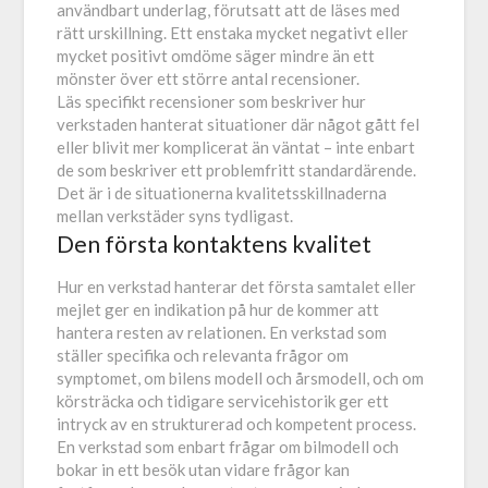
användbart underlag, förutsatt att de läses med
rätt urskillning. Ett enstaka mycket negativt eller
mycket positivt omdöme säger mindre än ett
mönster över ett större antal recensioner.
Läs specifikt recensioner som beskriver hur
verkstaden hanterat situationer där något gått fel
eller blivit mer komplicerat än väntat – inte enbart
de som beskriver ett problemfritt standardärende.
Det är i de situationerna kvalitetsskillnaderna
mellan verkstäder syns tydligast.
Den första kontaktens kvalitet
Hur en verkstad hanterar det första samtalet eller
mejlet ger en indikation på hur de kommer att
hantera resten av relationen. En verkstad som
ställer specifika och relevanta frågor om
symptomet, om bilens modell och årsmodell, och om
körsträcka och tidigare servicehistorik ger ett
intryck av en strukturerad och kompetent process.
En verkstad som enbart frågar om bilmodell och
bokar in ett besök utan vidare frågor kan