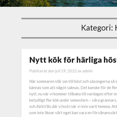
Kategori:
Nytt kök för härliga hö
Publicerat den
juli 19, 2022
av
admin
När sommaren slår om till höst och säsongerna så 
kännas som att något saknas. Det kanske för de fle
nytt, nu när vi kommer tillbaka till vardagen efter m
betydligt fler kök under semestern – våra grannars, 
och Airb’n’Bs där vi bott när vi inte varit hemma. Att
som inte liknar vårt eget kan vara en förvånansvärt