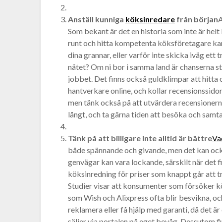
Anställ kunniga
köksinredare
från början
A
Som bekant är det en historia som inte är helt
runt och hitta kompetenta köksföretagare ka
dina grannar, eller varför inte skicka iväg ett
nätet? Om ni bor i samma land är chanserna s
jobbet. Det finns också guldklimpar att hitta 
hantverkare online, och kollar recensionssid
men tänk också på att utvärdera recensionerna 
långt, och ta gärna tiden att besöka och samt
Tänk på att billigare inte alltid är bättre
Va
både spännande och givande, men det kan också
genvägar kan vara lockande, särskilt när det f
köksinredning för priser som knappt går att tro
Studier visar att konsumenter som försöker k
som Wish och Alixpress ofta blir besvikna, och
reklamera eller få hjälp med garanti, då det ä
säljer via portalen på eget bevåg. Dessutom fi