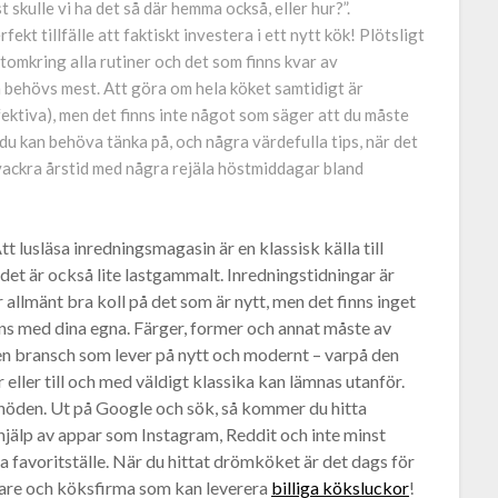
 skulle vi ha det så där hemma också, eller hur?”.
kt tillfälle att faktiskt investera i ett nytt kök! Plötsligt
ntomkring alla rutiner och det som finns kvar av
 behövs mest. Att göra om hela köket samtidigt är
ektiva), men det finns inte något som säger att du måste
 du kan behöva tänka på, och några värdefulla tips, när det
vackra årstid med några rejäla höstmiddagar bland
tt lusläsa inredningsmagasin är en klassisk källa till
 det är också lite lastgammalt. Inredningstidningar är
r allmänt bra koll på det som är nytt, men det finns inget
s med dina egna. Färger, former och annat måste av
en bransch som lever på nytt och modernt – varpå den
r eller till och med väldigt klassika kan lämnas utanför.
 nöden. Ut på Google och sök, så kommer du hitta
hjälp av appar som Instagram, Reddit och inte minst
a favoritställe. När du hittat drömköket är det dags för
dare och köksfirma som kan leverera
billiga köksluckor
!