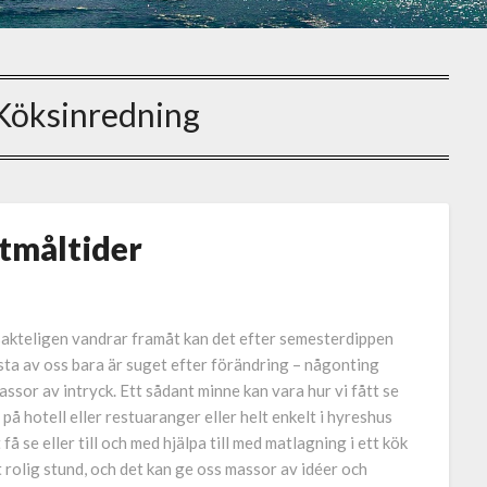
Köksinredning
stmåltider
sakteligen vandrar framåt kan det efter semesterdippen
sta av oss bara är suget efter förändring – någonting
assor av intryck. Ett sådant minne kan vara hur vi fått se
på hotell eller restuaranger eller helt enkelt i hyreshus
 få se eller till och med hjälpa till med matlagning i ett kök
 rolig stund, och det kan ge oss massor av idéer och