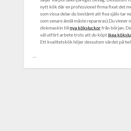
nytt kök där en professionel firma fixat det m
som vissa delar du bestämt att fixa själv tar n
som senare ändå måste repareras).Du vinner med
diskmaskin till
nya köksluckor
från början. De
väl utfört arbete trots att du köpt
ikea köksl
Ett kvalitetskök höjer dessutom värdet på hel
…