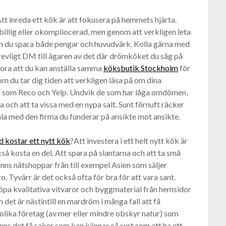
tt inreda ett kök är att fokusera på hemmets hjärta.
 billig eller okompliocerad, men genom att verkligen leta
n du spara både pengar och huvudvärk. Kolla gärna med
 trevligt DM till ägaren av det där drömköket du såg på
tora att du kan anställa samma
köksbutik Stockholm
för
om du tar dig tiden att verkligen läsa på om dina
or som Reco och Yelp. Undvik de som har låga omdömen,
och att ta vissa med en nypa salt. Sunt förnuft räcker
ala med den firma du funderar på ansikte mot ansikte.
d kostar ett nytt kök
?Att investera i ett helt nytt kök är
 kosta en del. Att spara på slantarna och att ta små
inns nätshoppar från till exempel Asien som säljer
. Tyvärr är det också ofta för bra för att vara sant.
öpa kvalitativa vitvaror och byggmaterial från hemsidor
 det är nästintill en mardröm i många fall att få
r olika företag (av mer eller mindre obskyr natur) som
nns det få saker som kan kännas så surt som att ha ett