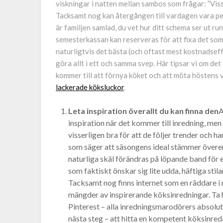
viskningar i natten mellan sambos som frågar: ”Visst
Tacksamt nog kan återgången till vardagen vara perfe
är familjen samlad, du vet hur ditt schema ser ut ru
semesterkassan kan reserveras för att fixa det som
naturligtvis det bästa (och oftast mest kostnadseff
göra allt i ett och samma svep. Här tipsar vi om det
kommer till att förnya köket och att möta höstens 
lackerade köksluckor
.
Leta inspiration överallt du kan finna den
A
inspiration när det kommer till inredning, men
visserligen bra för att de följer trender och ha
som säger att säsongens ideal stämmer överen
naturliga skäl förändras på löpande band för 
som faktiskt önskar sig lite udda, häftiga stila
Tacksamt nog finns internet som en räddare i
mängder av inspirerande köksinredningar. Ta 
Pinterest – alla inredningsmarodörers absolut
nästa steg – att hitta en kompetent köksinre