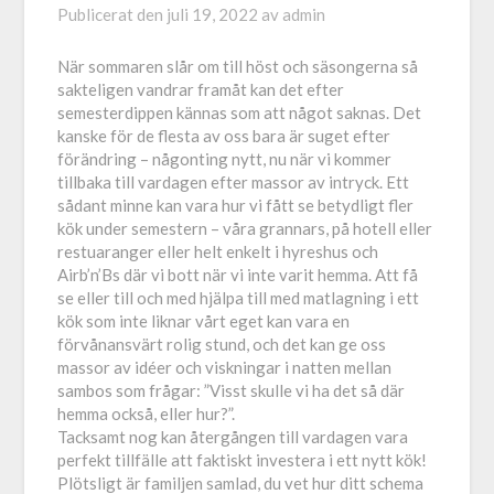
Publicerat den
juli 19, 2022
av
admin
När sommaren slår om till höst och säsongerna så
sakteligen vandrar framåt kan det efter
semesterdippen kännas som att något saknas. Det
kanske för de flesta av oss bara är suget efter
förändring – någonting nytt, nu när vi kommer
tillbaka till vardagen efter massor av intryck. Ett
sådant minne kan vara hur vi fått se betydligt fler
kök under semestern – våra grannars, på hotell eller
restuaranger eller helt enkelt i hyreshus och
Airb’n’Bs där vi bott när vi inte varit hemma. Att få
se eller till och med hjälpa till med matlagning i ett
kök som inte liknar vårt eget kan vara en
förvånansvärt rolig stund, och det kan ge oss
massor av idéer och viskningar i natten mellan
sambos som frågar: ”Visst skulle vi ha det så där
hemma också, eller hur?”.
Tacksamt nog kan återgången till vardagen vara
perfekt tillfälle att faktiskt investera i ett nytt kök!
Plötsligt är familjen samlad, du vet hur ditt schema