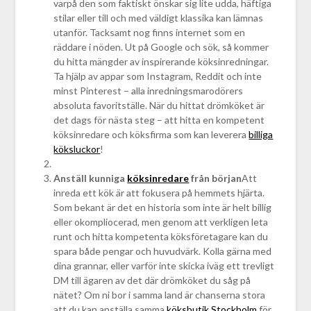
varpå den som faktiskt önskar sig lite udda, häftiga
stilar eller till och med väldigt klassika kan lämnas
utanför. Tacksamt nog finns internet som en
räddare i nöden. Ut på Google och sök, så kommer
du hitta mängder av inspirerande köksinredningar.
Ta hjälp av appar som Instagram, Reddit och inte
minst Pinterest – alla inredningsmarodörers
absoluta favoritställe. När du hittat drömköket är
det dags för nästa steg – att hitta en kompetent
köksinredare och köksfirma som kan leverera
billiga
köksluckor
!
Anställ kunniga
köksinredare
från början
Att
inreda ett kök är att fokusera på hemmets hjärta.
Som bekant är det en historia som inte är helt billig
eller okompliocerad, men genom att verkligen leta
runt och hitta kompetenta köksföretagare kan du
spara både pengar och huvudvärk. Kolla gärna med
dina grannar, eller varför inte skicka iväg ett trevligt
DM till ägaren av det där drömköket du såg på
nätet? Om ni bor i samma land är chanserna stora
att du kan anställa samma
köksbutik Stockholm
för