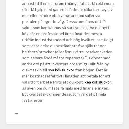
är nästintill en mardröm i många fall att få reklamera
eller få hjälp med garanti, då det är olika företag (av
mer eller mindre obskyr natur) som säljer via
portalen på eget bevåg. Dessutom finns det få
saker som kan kännas så surt som att ha ett nytt
kök där en professionel firma fixat det mesta
utifrån industristandard och hög kvalitet, samtidigt
som vissa delar du bestämt att fixa själv tar ner
helthetsintrycket (eller ännu värre, orsakar skador
som senare ändå måste repareras).Du vinner med
andra ord på att investera ordentligt i allt från ny
diskmaskin till
nya köksluckor
från början. Det är
mer kostnadseffektivt i längden att betala för ett
väl utfört arbete trots att du köpt
ikea köksluckor
,
så även om du måste få hjälp med finansieringen.
Ett kvalitetskök höjer dessutom värdet på hela
fastigheten
…