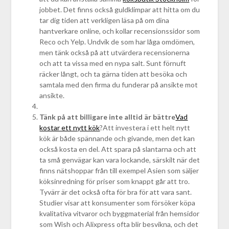
jobbet. Det finns också guldklimpar att hitta om du
tar dig tiden att verkligen läsa på om dina
hantverkare online, och kollar recensionssidor som
Reco och Yelp. Undvik de som har låga omdömen,
men tänk också på att utvärdera recensionerna
och att ta vissa med en nypa salt. Sunt förnuft
räcker långt, och ta gärna tiden att besöka och
samtala med den firma du funderar på ansikte mot
ansikte.
Tänk på att billigare inte alltid är bättre
Vad
kostar ett nytt kök
?Att investera i ett helt nytt
kök är både spännande och givande, men det kan
också kosta en del. Att spara på slantarna och att
ta små genvägar kan vara lockande, särskilt när det
finns nätshoppar från till exempel Asien som säljer
köksinredning för priser som knappt går att tro.
Tyvärr är det också ofta för bra för att vara sant.
Studier visar att konsumenter som försöker köpa
kvalitativa vitvaror och byggmaterial från hemsidor
som Wish och Alixpress ofta blir besvikna, och det