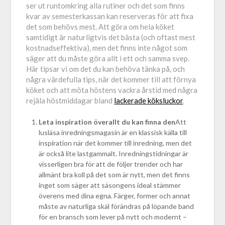
ser ut runtomkring alla rutiner och det som finns
kvar av semesterkassan kan reserveras för att fixa
det som behövs mest. Att göra om hela köket
samtidigt är naturligtvis det bästa (och oftast mest
kostnadseffektiva), men det finns inte något som
säger att du måste göra allt i ett och samma svep.
Här tipsar vi om det du kan behöva tänka på, och
några värdefulla tips, när det kommer till att förnya
köket och att möta höstens vackra årstid med några
rejäla höstmiddagar bland
lackerade köksluckor
.
Leta inspiration överallt du kan finna den
Att
lusläsa inredningsmagasin är en klassisk källa till
inspiration när det kommer till inredning, men det
är också lite lastgammalt. Inredningstidningar är
visserligen bra för att de följer trender och har
allmänt bra koll på det som är nytt, men det finns
inget som säger att säsongens ideal stämmer
överens med dina egna. Färger, former och annat
måste av naturliga skäl förändras på löpande band
för en bransch som lever på nytt och modernt –