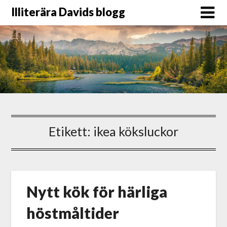
Illiterära Davids blogg
Etikett:
ikea köksluckor
Nytt kök för härliga
höstmåltider