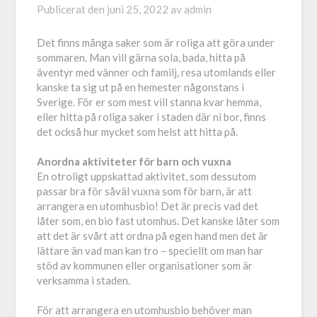
Publicerat den
juni 25, 2022
av
admin
Det finns många saker som är roliga att göra under
sommaren. Man vill gärna sola, bada, hitta på
äventyr med vänner och familj, resa utomlands eller
kanske ta sig ut på en hemester någonstans i
Sverige. För er som mest vill stanna kvar hemma,
eller hitta på roliga saker i staden där ni bor, finns
det också hur mycket som helst att hitta på.
Anordna aktiviteter för barn och vuxna
En otroligt uppskattad aktivitet, som dessutom
passar bra för såväl vuxna som för barn, är att
arrangera en utomhusbio! Det är precis vad det
låter som, en bio fast utomhus. Det kanske låter som
att det är svårt att ordna på egen hand men det är
lättare än vad man kan tro – speciellt om man har
stöd av kommunen eller organisationer som är
verksamma i staden.
För att arrangera en utomhusbio behöver man