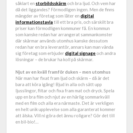
såklart en
storbildsskärm
och bra ljud. Och vem har
då det liggandes? Förmodligen ingen. Men de finns
mängder av företag som låter en
digital
informationstavla
till ett bra pris, och särskilt bra
priser kan förmodligen kommuner få. En kommun
som kanske redan har arrangerat sammankomster
där skärmar används utomhus kanske dessutom
redan har en bra leverantör, annars kan man vända
sig företag som erbjuder
digital signage
och andra
lösningar – de brukar ha koll på skärmar.
Njut av en kväll framför duken – men utomhus
När man har fixat fram ljud och skärm – då är det
bara att köra igång! Bjud in alla och sätt upp
ljusslingor, filtar och fixa fram mat och dryck. Spela
upp en bra film och njut av en härlig sommarkväll
med en film och alla era närmaste. Det är verkligen
en helt unik upplevelse som alla garanterat kommer
att älska. Vill ni göra det ännu roligare? Gör det till
en bil-bio!
…