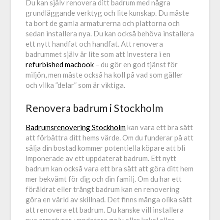
Du kan själv renovera ditt badrum med några
grundläggande verktyg och lite kunskap. Du måste
ta bort de gamla armaturerna och plattorna och
sedan installera nya. Du kan också behöva installera
ett nytt handfat och handfat. Att renovera
badrummet själv är lite som att investera i en
refurbished macbook
– du gör en god tjänst för
miljön, men måste också ha koll på vad som gäller
och vilka ”delar” som är viktiga.
Renovera badrum i Stockholm
Badrumsrenovering Stockholm
kan vara ett bra sätt
att förbättra ditt hems värde. Om du funderar på att
sälja din bostad kommer potentiella köpare att bli
imponerade av ett uppdaterat badrum. Ett nytt
badrum kan också vara ett bra sätt att göra ditt hem
mer bekvämt för dig och din familj. Om du har ett
föråldrat eller trångt badrum kan en renovering
göra en värld av skillnad. Det finns många olika sätt
att renovera ett badrum. Du kanske vill installera
nya armaturer, uppdatera golv eller kakel eller