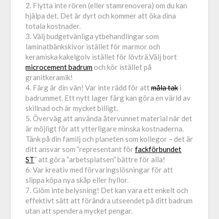
2. Flytta inte rören (eller stamrenovera) om du kan
hjälpa det. Det är dyrt och kommer att öka dina
totala kostnader.
3. Välj budgetvänliga ytbehandlingar som
laminatbänkskivor istället för marmor och
keramiska kakelgolv istället för lövträ.Välj bort
microcement badrum
och kör istället på
granitkeramik!
4. Färg är din vän! Var inte rädd för att
måla tak
i
badrummet. Ett nytt lager färg kan göra en värld av
skillnad och är mycket billigt.
5. Överväg att använda återvunnet material när det
är möjligt för att ytterligare minska kostnaderna.
Tänk på din familj och planeten som kollegor – det är
ditt ansvar som ”representant för
fackförbundet
ST
” att göra ”arbetsplatsen” bättre för alla!
6. Var kreativ med förvaringslösningar för att
slippa köpa nya skåp eller hyllor.
7. Glöm inte belysning! Det kan vara ett enkelt och
effektivt sätt att förändra utseendet på ditt badrum
utan att spendera mycket pengar.