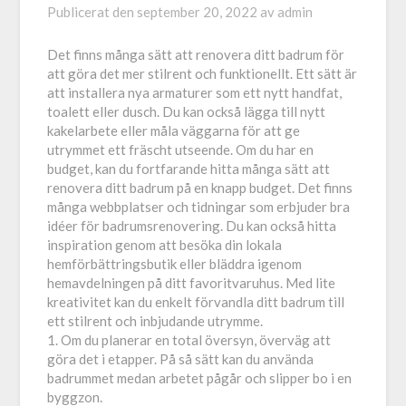
Publicerat den
september 20, 2022
av
admin
Det finns många sätt att renovera ditt badrum för
att göra det mer stilrent och funktionellt. Ett sätt är
att installera nya armaturer som ett nytt handfat,
toalett eller dusch. Du kan också lägga till nytt
kakelarbete eller måla väggarna för att ge
utrymmet ett fräscht utseende. Om du har en
budget, kan du fortfarande hitta många sätt att
renovera ditt badrum på en knapp budget. Det finns
många webbplatser och tidningar som erbjuder bra
idéer för badrumsrenovering. Du kan också hitta
inspiration genom att besöka din lokala
hemförbättringsbutik eller bläddra igenom
hemavdelningen på ditt favoritvaruhus. Med lite
kreativitet kan du enkelt förvandla ditt badrum till
ett stilrent och inbjudande utrymme.
1. Om du planerar en total översyn, överväg att
göra det i etapper. På så sätt kan du använda
badrummet medan arbetet pågår och slipper bo i en
byggzon.