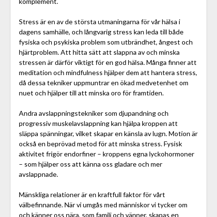
komplement.
Stress är en av de största utmaningarna för vår hälsa i
dagens samhälle, och långvarig stress kan leda till både
fysiska och psykiska problem som utbrändhet, ångest och
hjärtproblem. Att hitta sätt att slappna av och minska
stressen är därför viktigt för en god hälsa. Många finner att
meditation och mindfulness hjälper dem att hantera stress,
då dessa tekniker uppmuntrar en ökad medvetenhet om
nuet och hjälper till att minska oro för framtiden.
Andra avslappningstekniker som djupandning och
progressiv muskelavslappning kan hjälpa kroppen att
släppa spänningar, vilket skapar en känsla av lugn. Motion är
också en beprövad metod för att minska stress. Fysisk
aktivitet frigör endorfiner – kroppens egna lyckohormoner
– som hjälper oss att känna oss gladare och mer
avslappnade.
Mänskliga relationer är en kraftfull faktor för vårt
välbefinnande. När vi umgås med människor vi tycker om
och känner oss nära, som familj och vänner, skapas en