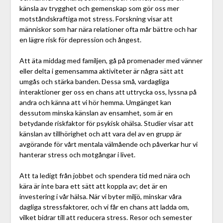
känsla av trygghet och gemenskap som gör oss mer
motståndskraftiga mot stress. Forskning visar att
människor som har nära relationer ofta mår bättre och har
en lägre risk för depression och ångest.
Att äta middag med familjen, gå på promenader med vänner
eller delta i gemensamma aktiviteter är några sätt att
umgås och stärka banden. Dessa små, vardagliga
interaktioner ger oss en chans att uttrycka oss, lyssna på
andra och känna att vi hör hemma. Umgänget kan
dessutom minska känslan av ensamhet, som är en
betydande riskfaktor för psykisk ohälsa. Studier visar att
känslan av tillhörighet och att vara del av en grupp är
avgörande för vårt mentala välmående och påverkar hur vi
hanterar stress och motgångar i livet.
Att ta ledigt från jobbet och spendera tid med nära och
kära är inte bara ett sätt att koppla av; det är en
investering i vår hälsa. När vi byter miljö, minskar våra
dagliga stressfaktorer, och vi får en chans att ladda om,
vilket bidrar till att reducera stress. Resor och semester