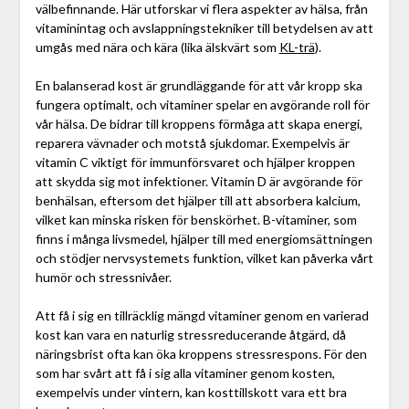
välbefinnande. Här utforskar vi flera aspekter av hälsa, från
vitaminintag och avslappningstekniker till betydelsen av att
umgås med nära och kära (lika älskvärt som
KL-trä
).
En balanserad kost är grundläggande för att vår kropp ska
fungera optimalt, och vitaminer spelar en avgörande roll för
vår hälsa. De bidrar till kroppens förmåga att skapa energi,
reparera vävnader och motstå sjukdomar. Exempelvis är
vitamin C viktigt för immunförsvaret och hjälper kroppen
att skydda sig mot infektioner. Vitamin D är avgörande för
benhälsan, eftersom det hjälper till att absorbera kalcium,
vilket kan minska risken för benskörhet. B-vitaminer, som
finns i många livsmedel, hjälper till med energiomsättningen
och stödjer nervsystemets funktion, vilket kan påverka vårt
humör och stressnivåer.
Att få i sig en tillräcklig mängd vitaminer genom en varierad
kost kan vara en naturlig stressreducerande åtgärd, då
näringsbrist ofta kan öka kroppens stressrespons. För den
som har svårt att få i sig alla vitaminer genom kosten,
exempelvis under vintern, kan kosttillskott vara ett bra