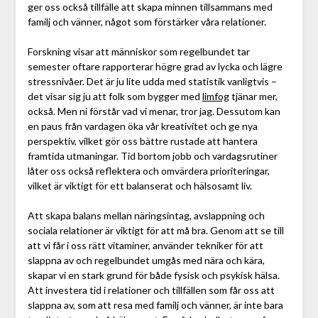
ger oss också tillfälle att skapa minnen tillsammans med
familj och vänner, något som förstärker våra relationer.
Forskning visar att människor som regelbundet tar
semester oftare rapporterar högre grad av lycka och lägre
stressnivåer. Det är ju lite udda med statistik vanligtvis –
det visar sig ju att folk som bygger med
limfog
tjänar mer,
också. Men ni förstår vad vi menar, tror jag. Dessutom kan
en paus från vardagen öka vår kreativitet och ge nya
perspektiv, vilket gör oss bättre rustade att hantera
framtida utmaningar. Tid bortom jobb och vardagsrutiner
låter oss också reflektera och omvärdera prioriteringar,
vilket är viktigt för ett balanserat och hälsosamt liv.
Att skapa balans mellan näringsintag, avslappning och
sociala relationer är viktigt för att må bra. Genom att se till
att vi får i oss rätt vitaminer, använder tekniker för att
slappna av och regelbundet umgås med nära och kära,
skapar vi en stark grund för både fysisk och psykisk hälsa.
Att investera tid i relationer och tillfällen som får oss att
slappna av, som att resa med familj och vänner, är inte bara