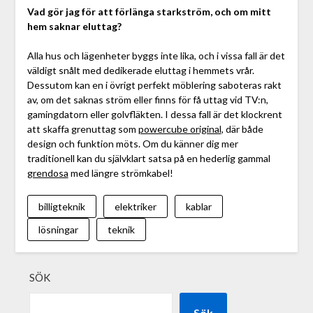
Vad gör jag för att förlänga starkström, och om mitt
hem saknar eluttag?
Alla hus och lägenheter byggs inte lika, och i vissa fall är det
väldigt snålt med dedikerade eluttag i hemmets vrår.
Dessutom kan en i övrigt perfekt möblering saboteras rakt
av, om det saknas ström eller finns för få uttag vid TV:n,
gamingdatorn eller golvfläkten. I dessa fall är det klockrent
att skaffa grenuttag som
powercube original
, där både
design och funktion möts. Om du känner dig mer
traditionell kan du självklart satsa på en hederlig gammal
grendosa
med längre strömkabel!
billigteknik
elektriker
kablar
lösningar
teknik
SÖK
Sök