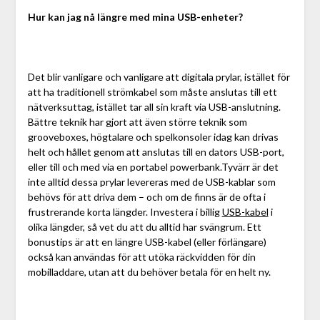
Hur kan jag nå längre med mina USB-enheter?
Det blir vanligare och vanligare att digitala prylar, istället för
att ha traditionell strömkabel som måste anslutas till ett
nätverksuttag, istället tar all sin kraft via USB-anslutning.
Bättre teknik har gjort att även större teknik som
grooveboxes, högtalare och spelkonsoler idag kan drivas
helt och hållet genom att anslutas till en dators USB-port,
eller till och med via en portabel powerbank.Tyvärr är det
inte alltid dessa prylar levereras med de USB-kablar som
behövs för att driva dem – och om de finns är de ofta i
frustrerande korta längder. Investera i billig
USB-kabel
i
olika längder, så vet du att du alltid har svängrum. Ett
bonustips är att en längre USB-kabel (eller förlängare)
också kan användas för att utöka räckvidden för din
mobilladdare, utan att du behöver betala för en helt ny.