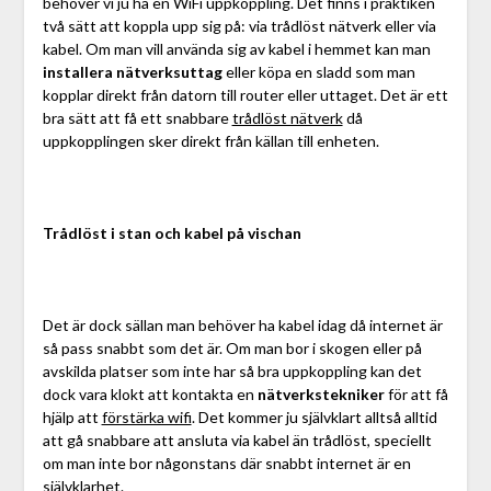
behöver vi ju ha en WiFi uppkoppling. Det finns i praktiken
två sätt att koppla upp sig på: via trådlöst nätverk eller via
kabel. Om man vill använda sig av kabel i hemmet kan man
installera nätverksuttag
eller köpa en sladd som man
kopplar direkt från datorn till router eller uttaget. Det är ett
bra sätt att få ett snabbare
trådlöst nätverk
då
uppkopplingen sker direkt från källan till enheten.
Trådlöst i stan och kabel på vischan
Det är dock sällan man behöver ha kabel idag då internet är
så pass snabbt som det är. Om man bor i skogen eller på
avskilda platser som inte har så bra uppkoppling kan det
dock vara klokt att kontakta en
nätverkstekniker
för att få
hjälp att
förstärka wifi
. Det kommer ju självklart alltså alltid
att gå snabbare att ansluta via kabel än trådlöst, speciellt
om man inte bor någonstans där snabbt internet är en
självklarhet.