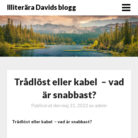
Illiterära Davids blogg
Trådlöst eller kabel – vad
är snabbast?
Publicerat den
maj 31, 2022
av
admin
Trådlöst eller kabel – vad är snabbast?