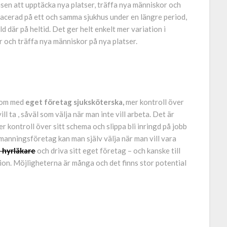
ansen att upptäcka nya platser, träffa nya människor och
 placerad på ett och samma sjukhus under en längre period,
d där på heltid. Det ger helt enkelt mer variation i
 och träffa nya människor på nya platser.
 som med
eget företag sjuksköterska,
mer kontroll över
l ta , såväl som välja när man inte vill arbeta. Det är
 kontroll över sitt schema och slippa bli inringd på jobb
emanningsföretag kan man själv välja när man vill vara
 hyrläkare
och driva sitt eget företag – och kanske till
ion. Möjligheterna är många och det finns stor potential