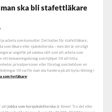
 man ska bli stafettläkare
e
ja arbeta som konsulter. Det kallas för stafettläkare,
eta som läkare eller sjuksköterska – men det är otroligt
fungerar ungefär på samma sätt som att arbeta som
ör ett bemanningsbolag som hjälper till att hitta
rdenheter, privatpersoner eller företag som behöver en
edningar till varför man ska fundera på att byta riktning i
a som hyrläkare
!
r att
jobba som hyrsjuksköterska
är lönen! Tro det eller