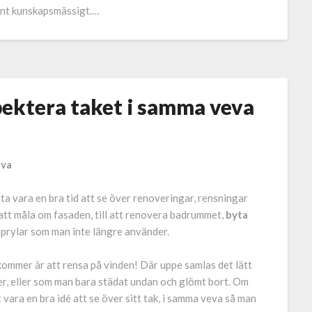
rent kunskapsmässigt.…
pektera taket i samma veva
eva
ta vara en bra tid att se över renoveringar, rensningar
 att måla om fasaden, till att renovera badrummet,
byta
h prylar som man inte längre använder.
ommer är att rensa på vinden! Där uppe samlas det lätt
r, eller som man bara städat undan och glömt bort. Om
ara en bra idé att se över sitt tak, i samma veva så man