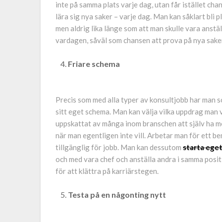
inte på samma plats varje dag, utan får istället ch
lära sig nya saker – varje dag. Man kan såklart bli
men aldrig lika länge som att man skulle vara anställ
vardagen, såväl som chansen att prova på nya saker
Friare schema
Precis som med alla typer av konsultjobb har man
sitt eget schema. Man kan välja vilka uppdrag man vil
uppskattat av många inom branschen att själv ha mer
när man egentligen inte vill. Arbetar man för ett b
tillgänglig för jobb. Man kan dessutom
starta eget
och med vara chef och anställa andra i samma posit
för att klättra på karriärstegen.
Testa på en någonting nytt