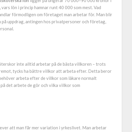
ksköterska lön
ligger på ungefär 70 000–90 000 kronor i
r, vars lön i princip hamnar runt 40 000 som mest. Vad
andlar förmodligen om företaget man arbetar för. Man blir
 på uppdrag, antingen hos privatpersoner och företag,
ersonal.
erskor inte alltid arbetar på de bästa villkoren – trots
remot, tycks ha bättre villkor att arbeta efter. Detta beror
 behöver arbeta efter de villkor som läkare normalt
 på det arbete de gör och vilka villkor som
er att man får mer variation i yrkeslivet. Man arbetar