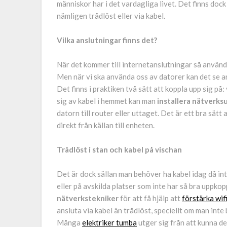
människor har i det vardagliga livet. Det finns dock 
nämligen trådlöst eller via kabel.
Vilka anslutningar finns det?
När det kommer till internetanslutningar så använde
Men när vi ska använda oss av datorer kan det se a
Det finns i praktiken två sätt att koppla upp sig på:
sig av kabel i hemmet kan man
installera nätverks
datorn till router eller uttaget. Det är ett bra sätt
direkt från källan till enheten.
Trådlöst i stan och kabel på vischan
Det är dock sällan man behöver ha kabel idag då in
eller på avskilda platser som inte har så bra uppkop
nätverkstekniker
för att få hjälp att
förstärka wif
ansluta via kabel än trådlöst, speciellt om man inte
Många
elektriker tumba
utger sig från att kunna d