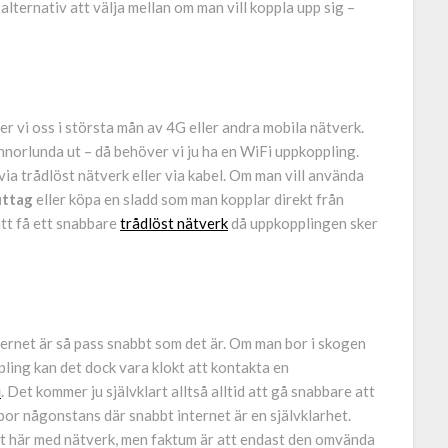
alternativ att välja mellan om man vill koppla upp sig –
r vi oss i största mån av 4G eller andra mobila nätverk.
nnorlunda ut – då behöver vi ju ha en WiFi uppkoppling.
 via trådlöst nätverk eller via kabel. Om man vill använda
uttag
eller köpa en sladd som man kopplar direkt från
 att få ett snabbare
trådlöst nätverk
då uppkopplingen sker
ternet är så pass snabbt som det är. Om man bor i skogen
pling kan det dock vara klokt att kontakta en
i
. Det kommer ju självklart alltså alltid att gå snabbare att
 bor någonstans där snabbt internet är en självklarhet.
et här med nätverk, men faktum är att endast den omvända