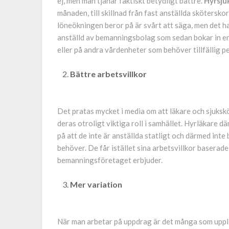
ej, men man tjänar faktiskt betydligt bättre.
Hyrsju
månaden, till skillnad från fast anställda skötersko
löneökningen beror på är svårt att säga, men det h
anställd av bemanningsbolag som sedan bokar in en
eller på andra vårdenheter som behöver tillfällig p
Bättre arbetsvillkor
Det pratas mycket i media om att läkare och sjuksköt
deras otroligt viktiga roll i samhället. Hyrläkare dä
på att de inte är anställda statligt och därmed inte
behöver. De får istället sina arbetsvillkor baserade
bemanningsföretaget erbjuder.
Mer variation
När man arbetar på uppdrag är det många som upplev