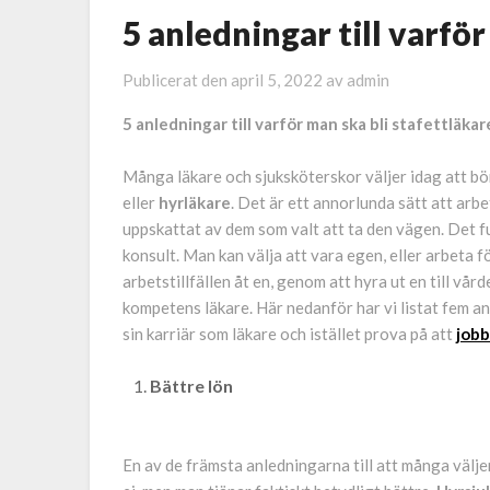
5 anledningar till varför
Publicerat den
april 5, 2022
av
admin
5 anledningar till varför man ska bli stafettläkar
Många läkare och sjuksköterskor väljer idag att bör
eller
hyrläkare
. Det är ett annorlunda sätt att arb
uppskattat av dem som valt att ta den vägen. Det 
konsult. Man kan välja att vara egen, eller arbeta f
arbetstillfällen åt en, genom att hyra ut en till vå
kompetens läkare. Här nedanför har vi listat fem anl
sin karriär som läkare och istället prova på att
jobb
Bättre lön
En av de främsta anledningarna till att många välje