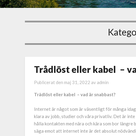
Katego
Trådlöst eller kabel – v
Publicerat den
maj 31, 2022
av
admin
Trådlöst eller kabel – vad är snabbast?
Internet är något som är väsentligt för många idag. 
klara av jobb, studier och våra privatliv. Det är inte
hålla kontakten med nära och kära som bor längre bo
säga emot att internet inte är det absolut nödvänd