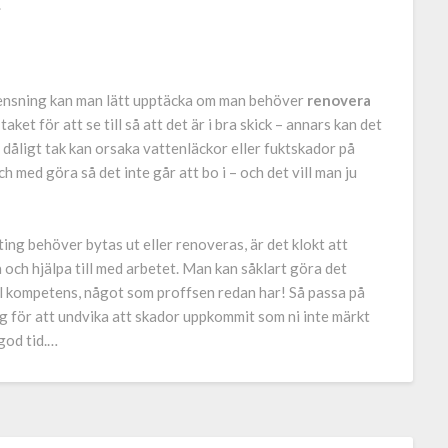
.
ensning kan man lätt upptäcka om man behöver
renovera
aket för att se till så att det är i bra skick – annars kan det
 dåligt tak kan orsaka vattenläckor eller fuktskador på
ch med göra så det inte går att bo i – och det vill man ju
ng behöver bytas ut eller renoveras, är det klokt att
ch hjälpa till med arbetet. Man kan såklart göra det
del kompetens, något som proffsen redan har! Så passa på
g för att undvika att skador uppkommit som ni inte märkt
 god tid.…