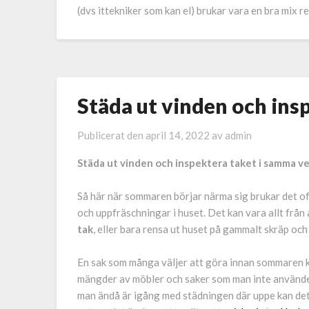
(dvs ittekniker som kan el) brukar vara en bra mix 
Städa ut vinden och ins
Publicerat den
april 14, 2022
av
admin
Städa ut vinden och inspektera taket i samma v
Så här när sommaren börjar närma sig brukar det of
och uppfräschningar i huset. Det kan vara allt från
tak
, eller bara rensa ut huset på gammalt skräp oc
En sak som många väljer att göra innan sommaren k
mängder av möbler och saker som man inte använde
man ändå är igång med städningen där uppe kan det v